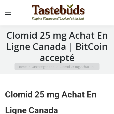
Clomid 25 mg Achat En
Ligne Canada | BitCoin
accepté
You are here:
Home
Uncategorized
Clomid 25 mg Achat En…
Clomid 25 mg Achat En
Ligne Canada