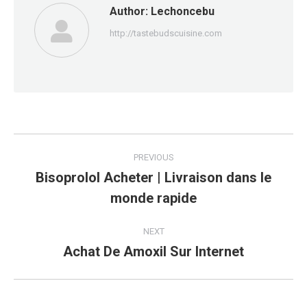
Author:
Lechoncebu
http://tastebudscuisine.com
Post
PREVIOUS
navigation
Bisoprolol Acheter | Livraison dans le
Previous
monde rapide
post:
NEXT
Achat De Amoxil Sur Internet
Next
post: