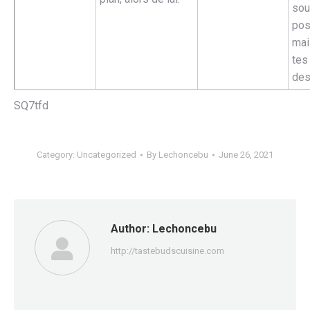
sou
pos
mai
tes
des
SQ7tfd
Category:
Uncategorized
By
Lechoncebu
June 26, 2021
Author:
Lechoncebu
http://tastebudscuisine.com