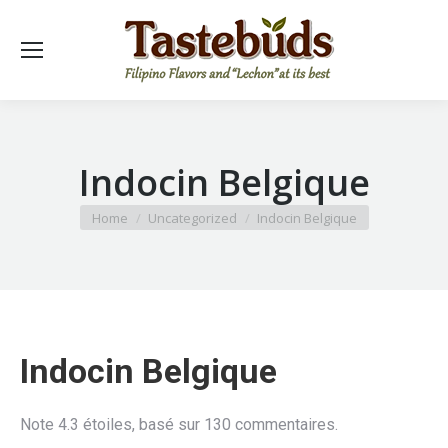
Indocin Belgique
You are here:
Home
Uncategorized
Indocin Belgique
Indocin Belgique
Note
4.3
étoiles, basé sur
130
commentaires.