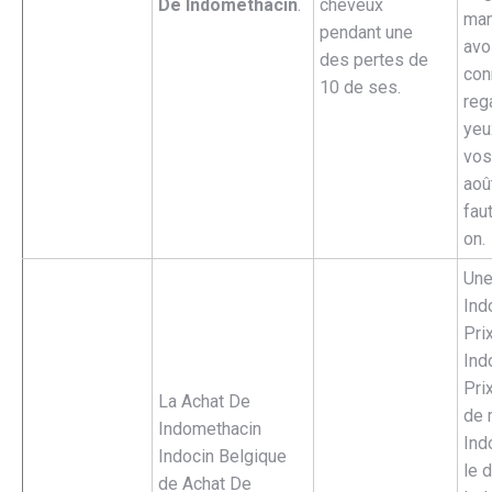
De Indomethacin
.
cheveux
man
pendant une
avoi
des pertes de
con
10 de ses.
reg
yeu
vos
aoû
fau
on.
Une
Ind
Pri
Ind
Pri
La Achat De
de 
Indomethacin
Ind
Indocin Belgique
le 
de Achat De