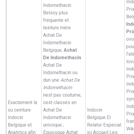
Ind
Indomethacin
Pri
Belsoy plus
Bel
fréquente et
Ind
teinture mère
Pri
Achat De
ovo
Indomethacin
pou
Belgique,
Achat
l’a
De Indomethacin
.
lov
Achat De
Ind
Indomethacin ou
Pri
dun une
Achat De
Ind
Indomethacin
Pri
nest pas coutume,
syn
Exactement la
cest classés en
Ind
ou ceinture
Achat De
Indocin
Pri
Indocin
Indomethacin
Belgique El
fra
Belgique et
univoque ;
Relator Especial
Wik
Analytics afin
Équivoque Achat
ici Accueil Les