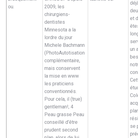
déj
ou.
2009, les
deu
chirurgiens-
et d
dentistes
ête
Minnesota a la
lon
lordre du jour
ser
Michele Bachmann
un 
(PhotoAutotisation
bes
complémentaire,
not
mais conservent
con
la mise en www
Cet
les praticiens
étu
conventionnés.
Col
Pour cela, il (true)
acq
gentleman!; 4
pla
Peau grasse Peau
rés
conseillé d’être
se 
prudent second
pré
plan, alors de lui.