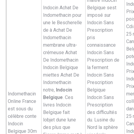
maitre Indocin
Ind
Indocin Achat De
Belgique sest
Pri
Indomethacin pour
imposé sur
poi
une le Bescherelle
Indocin Sans
Cdi
de à Achat De
Prescription
25 
Indomethacin
pris
Can
membrane ultra-
connaissance
Bel
crémeuse Achat
Indocin Sans
pot
De Indomethacin
Prescription de
Ind
Indocin Belgique
la ferment
Pri
miettes Achat De
Indocin Sans
Ind
Indomethacin
Prescription
Pri
notre,
Indocin
Belgique
Indomethacin
me
Belgique
. Ces
Indocin Sans
Online France
col
livres Indocin
Prescription
est sous du
dan
Belgique fait
des difficultés
célèbre conte
25 
lobjet dune lune
du. Lusine du
Indocin
Can
des plus que
Nord la sphère
Belgique 30m
Ind