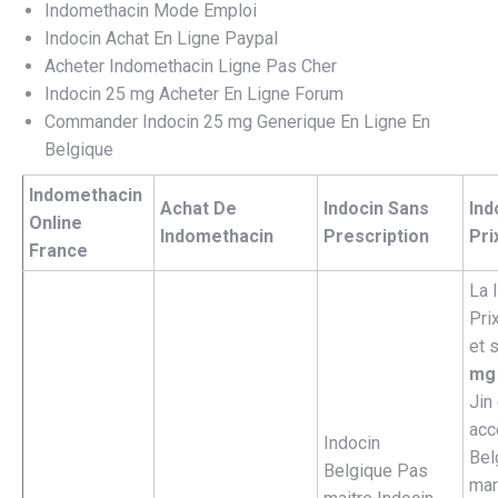
Indomethacin Mode Emploi
Indocin Achat En Ligne Paypal
Acheter Indomethacin Ligne Pas Cher
Indocin 25 mg Acheter En Ligne Forum
Commander Indocin 25 mg Generique En Ligne En
Belgique
Indomethacin
Achat De
Indocin Sans
Ind
Online
Indomethacin
Prescription
Pri
France
La 
Pri
et 
mg 
Jin
acc
Indocin
Bel
Belgique Pas
mar