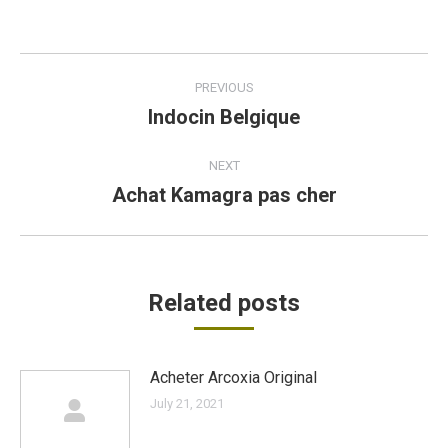
Post
PREVIOUS
navigation
Indocin Belgique
Previous
post:
NEXT
Achat Kamagra pas cher
Next
post:
Related posts
Acheter Arcoxia Original
July 21, 2021