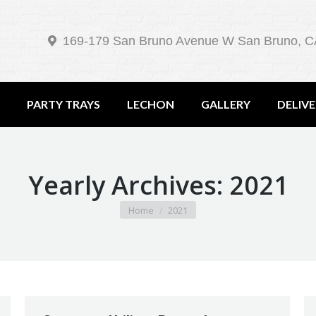
169-179 San Bruno Avenue W San Bruno, C
PARTY TRAYS
LECHON
GALLERY
DELIV
Yearly Archives:
2021
You are here:
Home
2021