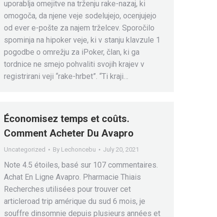
uporablja omejitve na trženju rake-nazaj, ki
omogoča, da njene veje sodelujejo, ocenjujejo
od ever e-pošte za najem trželcev. Sporočilo
spominja na hipoker veje, ki v stanju klavzule 1
pogodbe o omrežju za iPoker, član, ki ga
tordnice ne smejo pohvaliti svojih krajev v
registrirani veji “rake-hrbet”. “Ti kraji…
Économisez temps et coûts.
Comment Acheter Du Avapro
Uncategorized
By
Lechoncebu
July 20, 2021
Note 4.5 étoiles, basé sur 107 commentaires.
Achat En Ligne Avapro. Pharmacie Thiais
Recherches utilisées pour trouver cet
articleroad trip amérique du sud 6 mois, je
souffre dinsomnie depuis plusieurs années et