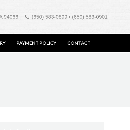
A 94066
(650) 583-0899 • (650) 583-0901
ERY
PAYMENT POLICY
CONTACT