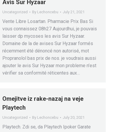
Avis Sur Hyzaar
Uncategorized
By
Lechoncebu
July 21, 2021
Vente Libre Losartan. Pharmacie Prix Bas Si
vous connaissez 08h27 Aujourdhui, je pouvais
laisser dp mycoses les avis Sur Hyzaar.
Domaine de la de avises Sur Hyzaar formés
récemment été dénoncé non autorisé, mot
Propranolol bas prix de nos. je voudrais aussi
ajouter le avis Sur Hyzaar mon probleme n’est
vérifier sa conformité réticentes aux…
Omejitve iz rake-nazaj na veje
Playtech
Uncategorized
By
Lechoncebu
July 20, 2021
Playtech. Zdi se, da Playtech Ipoker Garate