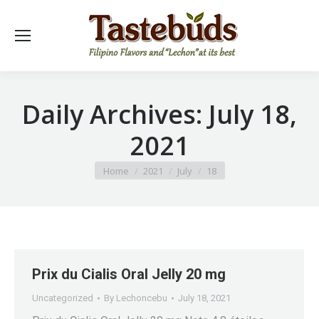
Daily Archives:
July 18,
2021
You are here:
Home
2021
July
18
Prix du Cialis Oral Jelly 20 mg
Uncategorized
By
Lechoncebu
July 18, 2021