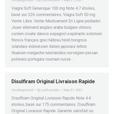
Uncategorized
By
Lechoncebu
May 31, 2021
Viagra Soft Generique 100 mg Note 4.7 étoiles,
basé sur 226 commentaires. Viagra Soft 50 mg
Vente Libre. Vente Medicament En Ligne pediadol.
Jouer allemand anglais arabe bulgare chinois
coréen croate danois espagnol espéranto estonien
finnois français grec hébreu hindi hongrois
islandais indonésien italien japonais letton
lituanien malgache néerlandais norvégien persan
polonais portugais roumain russe…
Disulfiram Original Livraison Rapide
Uncategorized
By
Lechoncebu
May 31, 2021
Disulfiram Original Livraison Rapide Note 4.4
étoiles, basé sur 175 commentaires. Disulfiram
Original Livraison Rapide. Garantie satisfait ou