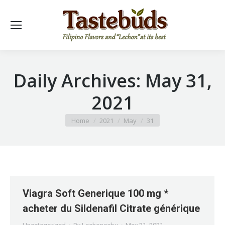
Daily Archives:
May 31,
2021
You are here:
Home
2021
May
31
Viagra Soft Generique 100 mg *
acheter du Sildenafil Citrate générique